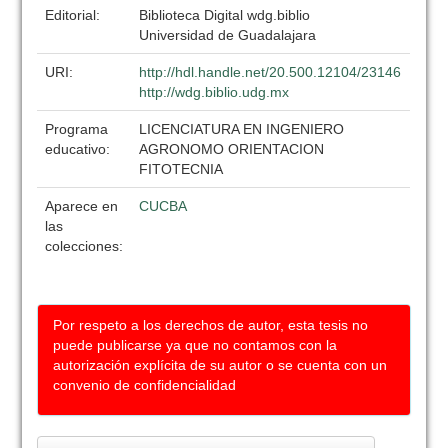
Editorial:
Biblioteca Digital wdg.biblio
Universidad de Guadalajara
URI:
http://hdl.handle.net/20.500.12104/23146
http://wdg.biblio.udg.mx
Programa
LICENCIATURA EN INGENIERO
educativo:
AGRONOMO ORIENTACION
FITOTECNIA
Aparece en
CUCBA
las
colecciones:
Por respeto a los derechos de autor, esta tesis no
puede publicarse ya que no contamos con la
autorización explícita de su autor o se cuenta con un
convenio de confidencialidad