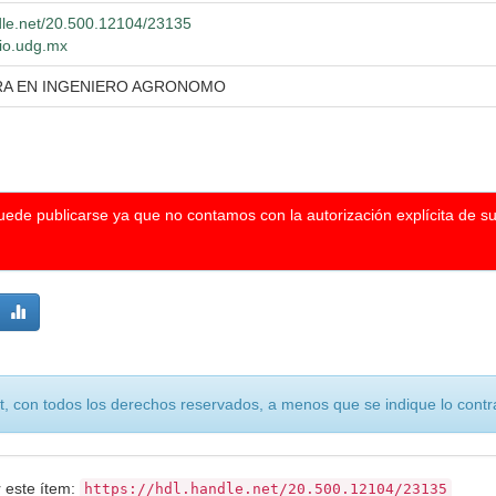
ndle.net/20.500.12104/23135
lio.udg.mx
RA EN INGENIERO AGRONOMO
puede publicarse ya que no contamos con la autorización explícita de s
, con todos los derechos reservados, a menos que se indique lo contra
r este ítem:
https://hdl.handle.net/20.500.12104/23135