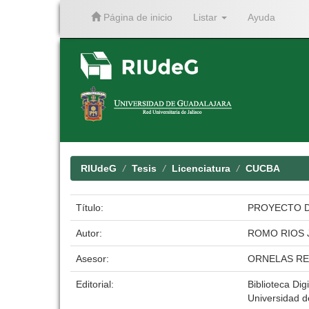
Página de inicio
Listar
Ayuda
Skip
navigation
RIUdeG
Tesis
Licenciatura
CUCBA
Título:
PROYECTO D
Autor:
ROMO RIOS 
Asesor:
ORNELAS R
Editorial:
Biblioteca Digi
Universidad d