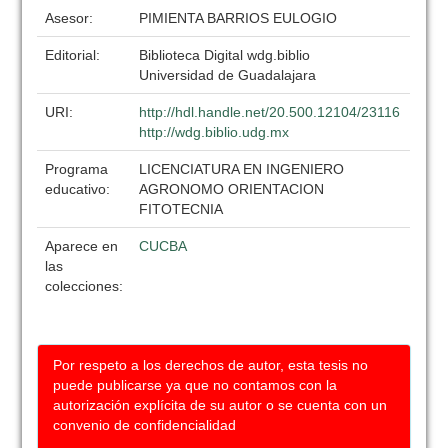
Asesor:
PIMIENTA BARRIOS EULOGIO
Editorial:
Biblioteca Digital wdg.biblio
Universidad de Guadalajara
URI:
http://hdl.handle.net/20.500.12104/23116
http://wdg.biblio.udg.mx
Programa
LICENCIATURA EN INGENIERO
educativo:
AGRONOMO ORIENTACION
FITOTECNIA
Aparece en
CUCBA
las
colecciones:
Por respeto a los derechos de autor, esta tesis no
puede publicarse ya que no contamos con la
autorización explícita de su autor o se cuenta con un
convenio de confidencialidad