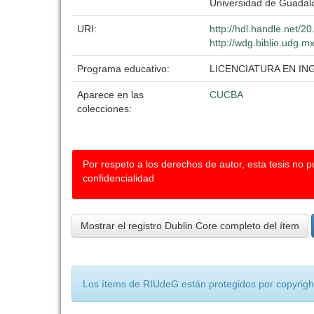
Universidad de Guadal
URI:
http://hdl.handle.net/
http://wdg.biblio.udg.m
Programa educativo:
LICENCIATURA EN I
Aparece en las
CUCBA
colecciones:
Por respeto a los derechos de autor, esta tesis no 
confidencialidad
Mostrar el registro Dublin Core completo del ítem
Los ítems de RIUdeG están protegidos por copyright