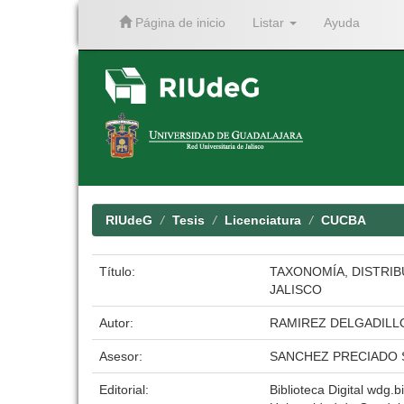
Página de inicio
Listar
Ayuda
Skip
navigation
RIUdeG
Tesis
Licenciatura
CUCBA
Título:
TAXONOMÍA, DISTRIB
JALISCO
Autor:
RAMIREZ DELGADIL
Asesor:
SANCHEZ PRECIADO 
Editorial:
Biblioteca Digital wdg.bi