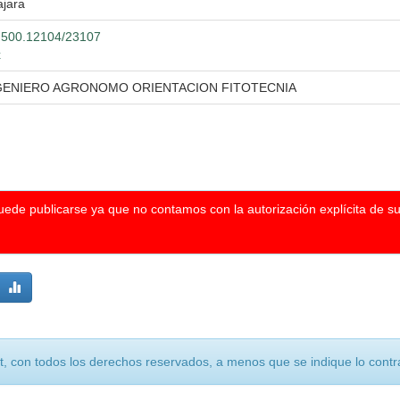
ajara
20.500.12104/23107
x
NGENIERO AGRONOMO ORIENTACION FITOTECNIA
puede publicarse ya que no contamos con la autorización explícita de s
, con todos los derechos reservados, a menos que se indique lo contra