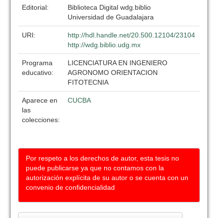
Editorial:
Biblioteca Digital wdg.biblio
Universidad de Guadalajara
URI:
http://hdl.handle.net/20.500.12104/23104
http://wdg.biblio.udg.mx
Programa
LICENCIATURA EN INGENIERO
educativo:
AGRONOMO ORIENTACION
FITOTECNIA
Aparece en
CUCBA
las
colecciones:
Por respeto a los derechos de autor, esta tesis no
puede publicarse ya que no contamos con la
autorización explícita de su autor o se cuenta con un
convenio de confidencialidad