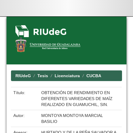
Skip
navigation
RIUdeG
Tesis
Licenciatura
CUCBA
Título:
OBTENCIÓN DE RENDIMIENTO EN
DIFERENTES VARIEDADES DE MAÍZ
REALIZADO EN GUAMUCHIL, SIN.
Autor:
MONTOYA MONTOYA MARCIAL
BASILIO
Asesor:
HURTADO Y DE LA PEÑA SALVADOR A.