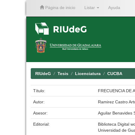
Página de inicio
Listar
Ayuda
Skip
navigation
RIUdeG
Tesis
Licenciatura
CUCBA
Título:
FRECUENCIA DE 
Autor:
Ramirez Castro Art
Asesor:
Aguilar Benavides 
Editorial:
Biblioteca Digital w
Universidad de Gua