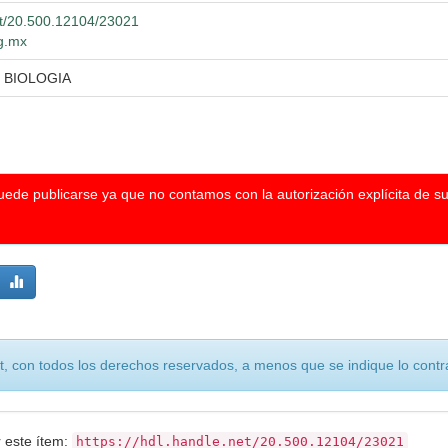
net/20.500.12104/23021
dg.mx
 BIOLOGIA
puede publicarse ya que no contamos con la autorización explícita de s
, con todos los derechos reservados, a menos que se indique lo contra
r este ítem:
https://hdl.handle.net/20.500.12104/23021