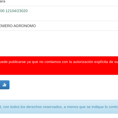
ara
0.500.12104/23020
GENIERO AGRONOMO
puede publicarse ya que no contamos con la autorización explícita de s
, con todos los derechos reservados, a menos que se indique lo contra