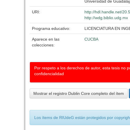
Universidad de Guadalaj
URI:
http://hdl.handle.net/2
http://wdg.biblio.udg.mx
Programa educativo:
LICENCIATURA EN IN
Aparece en las
CUCBA
colecciones:
Por respeto a los derechos de autor, esta tesis no 
confidencialidad
Mostrar el registro Dublin Core completo del ítem
Los ítems de RIUdeG están protegidos por copyright