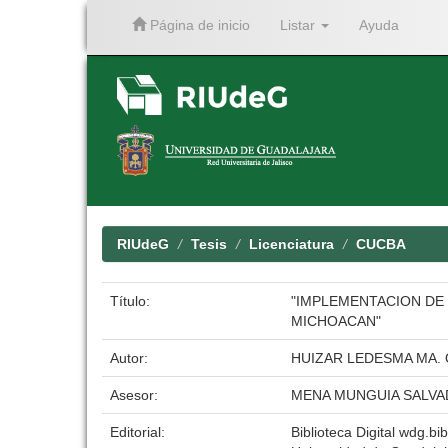
Página de inicio
Listar
Ayuda
Skip
navigation
RIUdeG
Tesis
Licenciatura
CUCBA
Título:
"IMPLEMENTACION DE
MICHOACAN"
Autor:
HUIZAR LEDESMA MA. 
Asesor:
MENA MUNGUIA SALV
Editorial:
Biblioteca Digital wdg.bib