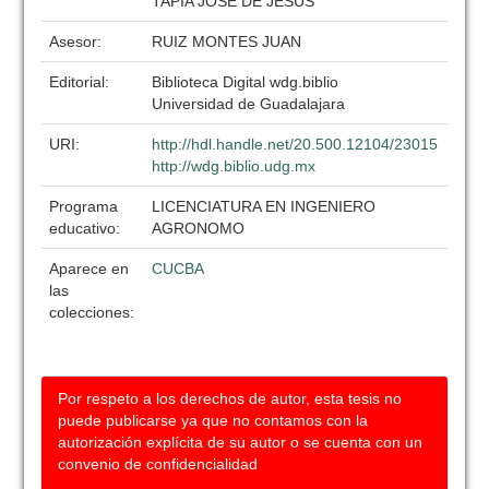
TAPIA JOSE DE JESUS
Asesor:
RUIZ MONTES JUAN
Editorial:
Biblioteca Digital wdg.biblio
Universidad de Guadalajara
URI:
http://hdl.handle.net/20.500.12104/23015
http://wdg.biblio.udg.mx
Programa
LICENCIATURA EN INGENIERO
educativo:
AGRONOMO
Aparece en
CUCBA
las
colecciones:
Por respeto a los derechos de autor, esta tesis no
puede publicarse ya que no contamos con la
autorización explícita de su autor o se cuenta con un
convenio de confidencialidad