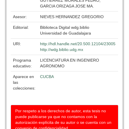
GUTIERREZ MORALES PEDRO,
GARCIA ORIZAGA JOSE MA.
Asesor:
NIEVES HERNANDEZ GREGORIO
Editorial:
Biblioteca Digital wdg.biblio
Universidad de Guadalajara
URI:
http://hdl.handle.net/20.500.12104/23005
http://wdg.biblio.udg.mx
Programa
LICENCIATURA EN INGENIERO
educativo:
AGRONOMO
Aparece en
CUCBA
las
colecciones:
Por respeto a los derechos de autor, esta tesis no
puede publicarse ya que no contamos con la
autorización explícita de su autor o se cuenta con un
convenio de confidencialidad