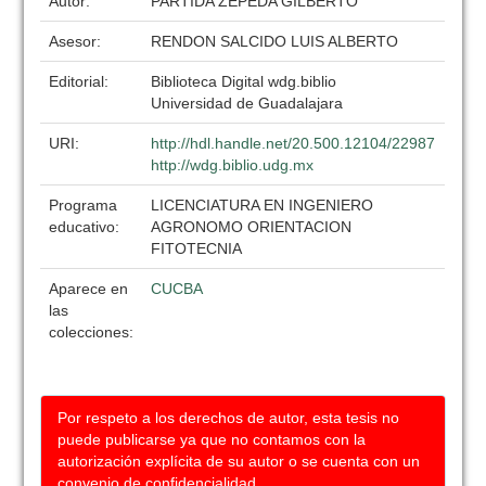
Autor:
PARTIDA ZEPEDA GILBERTO
Asesor:
RENDON SALCIDO LUIS ALBERTO
Editorial:
Biblioteca Digital wdg.biblio
Universidad de Guadalajara
URI:
http://hdl.handle.net/20.500.12104/22987
http://wdg.biblio.udg.mx
Programa
LICENCIATURA EN INGENIERO
educativo:
AGRONOMO ORIENTACION
FITOTECNIA
Aparece en
CUCBA
las
colecciones:
Por respeto a los derechos de autor, esta tesis no
puede publicarse ya que no contamos con la
autorización explícita de su autor o se cuenta con un
convenio de confidencialidad