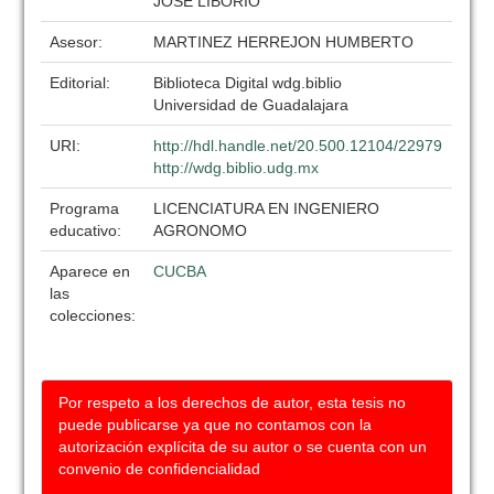
JOSE LIBORIO
Asesor:
MARTINEZ HERREJON HUMBERTO
Editorial:
Biblioteca Digital wdg.biblio
Universidad de Guadalajara
URI:
http://hdl.handle.net/20.500.12104/22979
http://wdg.biblio.udg.mx
Programa
LICENCIATURA EN INGENIERO
educativo:
AGRONOMO
Aparece en
CUCBA
las
colecciones:
Por respeto a los derechos de autor, esta tesis no
puede publicarse ya que no contamos con la
autorización explícita de su autor o se cuenta con un
convenio de confidencialidad