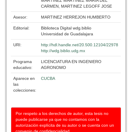
MARTINEZ MARTINEZ MARIA DEL
CARMEN, MARTINEZ LEGOFF JOSE
Asesor:
MARTINEZ HERREJON HUMBERTO
Editorial:
Biblioteca Digital wdg.biblio
Universidad de Guadalajara
URI:
http://hdl.handle.net/20.500.12104/22978
http://wdg.biblio.udg.mx
Programa
LICENCIATURA EN INGENIERO
educativo:
AGRONOMO
Aparece en
CUCBA
las
colecciones:
Por respeto a los derechos de autor, esta tesis no
puede publicarse ya que no contamos con la
autorización explícita de su autor o se cuenta con un
convenio de confidencialidad