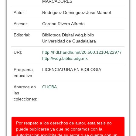
MARCADORES
Autor:
Rodriguez Dominguez Jose Manuel
Asesor:
Corona Rivera Alfredo
Editorial:
Biblioteca Digital wdg.biblio
Universidad de Guadalajara
URI:
http://hdl.handle.net/20.500.12104/22977
http://wdg.biblio.udg.mx
Programa
LICENCIATURA EN BIOLOGIA
educativo:
Aparece en
CUCBA
las
colecciones:
Por respeto a los derechos de autor, esta tesis no
puede publicarse ya que no contamos con la
autorización explícita de su autor o se cuenta con un