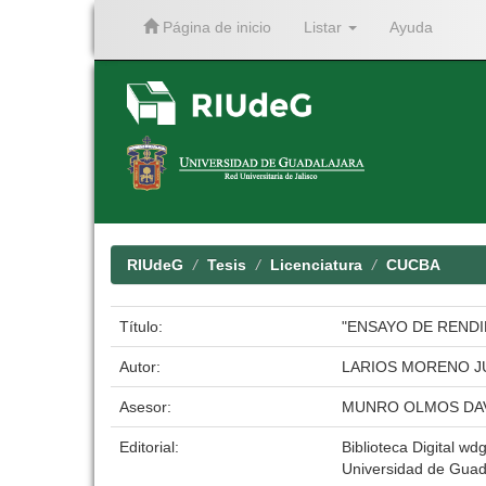
Página de inicio
Listar
Ayuda
Skip
navigation
RIUdeG
Tesis
Licenciatura
CUCBA
Título:
"ENSAYO DE RENDI
Autor:
LARIOS MORENO J
Asesor:
MUNRO OLMOS DA
Editorial:
Biblioteca Digital wdg
Universidad de Guad