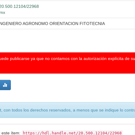
t/20.500.12104/22968
.mx
 INGENIERO AGRONOMO ORIENTACION FITOTECNIA
puede publicarse ya que no contamos con la autorización explícita de s
, con todos los derechos reservados, a menos que se indique lo contra
r este ítem:
https://hdl.handle.net/20.500.12104/22968