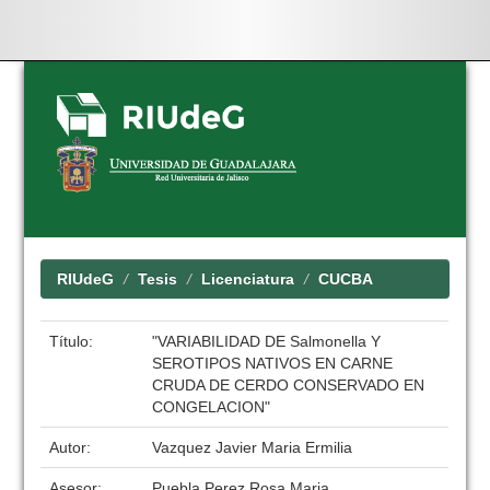
Skip
navigation
RIUdeG
Tesis
Licenciatura
CUCBA
Título:
"VARIABILIDAD DE Salmonella Y
SEROTIPOS NATIVOS EN CARNE
CRUDA DE CERDO CONSERVADO EN
CONGELACION"
Autor:
Vazquez Javier Maria Ermilia
Asesor:
Puebla Perez Rosa Maria