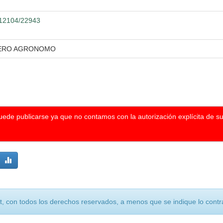
0.12104/22943
IERO AGRONOMO
puede publicarse ya que no contamos con la autorización explícita de s
, con todos los derechos reservados, a menos que se indique lo contra