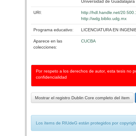
Universidad de Guadalajara
URI:
http://hdl.handle.net/20.50
http://wdg.biblio.udg.mx
Programa educativo:
LICENCIATURA EN INGEN
Aparece en las
CUCBA
colecciones:
Por respeto a los derechos de autor, esta tesis no 
confidencialidad
Mostrar el registro Dublin Core completo del ítem
Los ítems de RIUdeG están protegidos por copyright