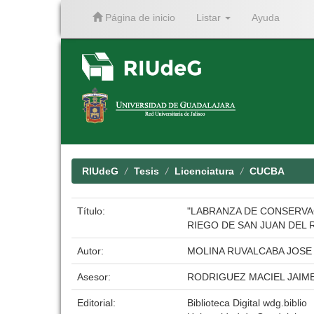
Página de inicio
Listar
Ayuda
Skip
navigation
RIUdeG
Tesis
Licenciatura
CUCBA
Título:
"LABRANZA DE CONSERVA
RIEGO DE SAN JUAN DEL R
Autor:
MOLINA RUVALCABA JOSE 
Asesor:
RODRIGUEZ MACIEL JAIM
Editorial:
Biblioteca Digital wdg.biblio