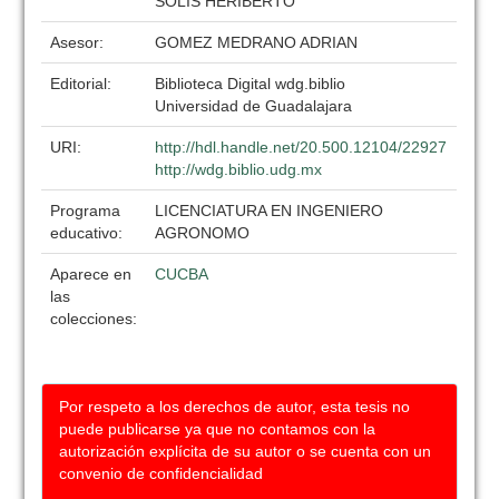
SOLIS HERIBERTO
Asesor:
GOMEZ MEDRANO ADRIAN
Editorial:
Biblioteca Digital wdg.biblio
Universidad de Guadalajara
URI:
http://hdl.handle.net/20.500.12104/22927
http://wdg.biblio.udg.mx
Programa
LICENCIATURA EN INGENIERO
educativo:
AGRONOMO
Aparece en
CUCBA
las
colecciones:
Por respeto a los derechos de autor, esta tesis no
puede publicarse ya que no contamos con la
autorización explícita de su autor o se cuenta con un
convenio de confidencialidad