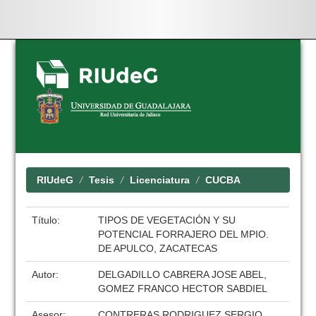
Skip
navigation
RIUdeG
Tesis
Licenciatura
CUCBA
Título:
TIPOS DE VEGETACIÓN Y SU
POTENCIAL FORRAJERO DEL MPIO.
DE APULCO, ZACATECAS
Autor:
DELGADILLO CABRERA JOSE ABEL,
GOMEZ FRANCO HECTOR SABDIEL
Asesor:
CONTRERAS RODRIGUEZ SERGIO