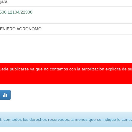
jara
0.500.12104/22900
NGENIERO AGRONOMO
puede publicarse ya que no contamos con la autorización explícita de s
, con todos los derechos reservados, a menos que se indique lo contra