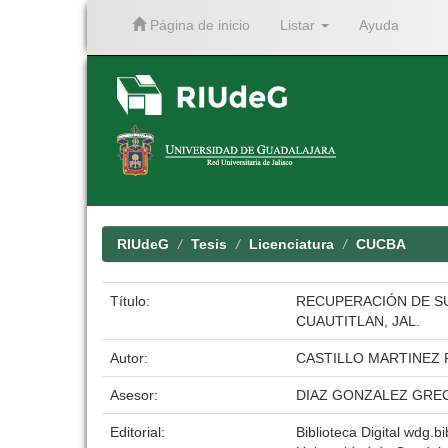
Página de inicio
Listar
Ayuda
Skip
navigation
RIUdeG
Tesis
Licenciatura
CUCBA
Título:
RECUPERACIÓN DE SU
CUAUTITLAN, JAL.
Autor:
CASTILLO MARTINEZ 
Asesor:
DIAZ GONZALEZ GRE
Editorial:
Biblioteca Digital wdg.bi