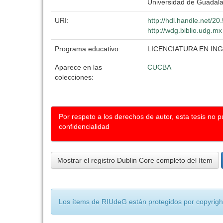
Universidad de Guadala
URI:
http://hdl.handle.net/2
http://wdg.biblio.udg.mx
Programa educativo:
LICENCIATURA EN I
Aparece en las
CUCBA
colecciones:
Por respeto a los derechos de autor, esta tesis no 
confidencialidad
Mostrar el registro Dublin Core completo del ítem
Los ítems de RIUdeG están protegidos por copyright