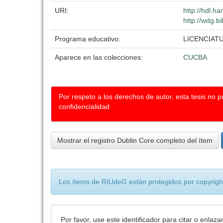
URI:
http://hdl.h
http://wdg.b
Programa educativo:
LICENCIAT
Aparece en las colecciones:
CUCBA
Por respeto a los derechos de autor, esta tesis no 
confidencialidad
Mostrar el registro Dublin Core completo del ítem
Los ítems de RIUdeG están protegidos por copyright
Por favor, use este identificador para citar o enlaza