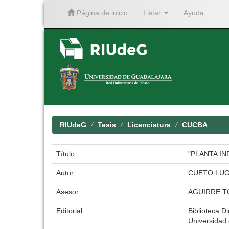
Página de inicio
Listar
Ayuda
Skip
navigation
RIUdeG
Tesis
Licenciatura
CUCBA
Título:
"PLANTA IN
Autor:
CUETO LUG
Asesor:
AGUIRRE T
Editorial:
Biblioteca Di
Universidad