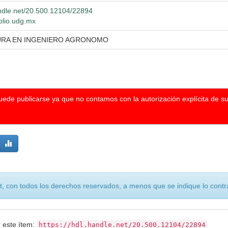
andle.net/20.500.12104/22894
iblio.udg.mx
URA EN INGENIERO AGRONOMO
puede publicarse ya que no contamos con la autorización explícita de s
, con todos los derechos reservados, a menos que se indique lo contra
r este ítem:
https://hdl.handle.net/20.500.12104/22894