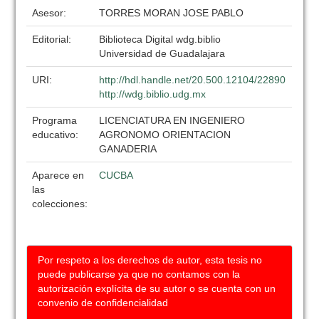
Asesor:
TORRES MORAN JOSE PABLO
Editorial:
Biblioteca Digital wdg.biblio
Universidad de Guadalajara
URI:
http://hdl.handle.net/20.500.12104/22890
http://wdg.biblio.udg.mx
Programa
LICENCIATURA EN INGENIERO
educativo:
AGRONOMO ORIENTACION
GANADERIA
Aparece en
CUCBA
las
colecciones:
Por respeto a los derechos de autor, esta tesis no
puede publicarse ya que no contamos con la
autorización explícita de su autor o se cuenta con un
convenio de confidencialidad