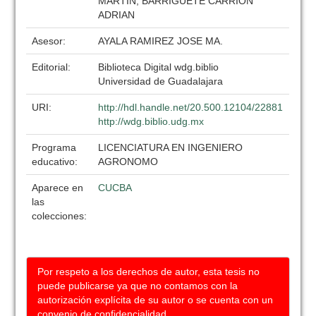
MARTIN, BARRIGUETE CARRION
ADRIAN
Asesor:
AYALA RAMIREZ JOSE MA.
Editorial:
Biblioteca Digital wdg.biblio
Universidad de Guadalajara
URI:
http://hdl.handle.net/20.500.12104/22881
http://wdg.biblio.udg.mx
Programa
LICENCIATURA EN INGENIERO
educativo:
AGRONOMO
Aparece en
CUCBA
las
colecciones:
Por respeto a los derechos de autor, esta tesis no
puede publicarse ya que no contamos con la
autorización explícita de su autor o se cuenta con un
convenio de confidencialidad