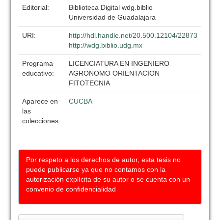
Editorial:
Biblioteca Digital wdg.biblio
Universidad de Guadalajara
URI:
http://hdl.handle.net/20.500.12104/22873
http://wdg.biblio.udg.mx
Programa
LICENCIATURA EN INGENIERO
educativo:
AGRONOMO ORIENTACION
FITOTECNIA
Aparece en
CUCBA
las
colecciones:
Por respeto a los derechos de autor, esta tesis no
puede publicarse ya que no contamos con la
autorización explícita de su autor o se cuenta con un
convenio de confidencialidad