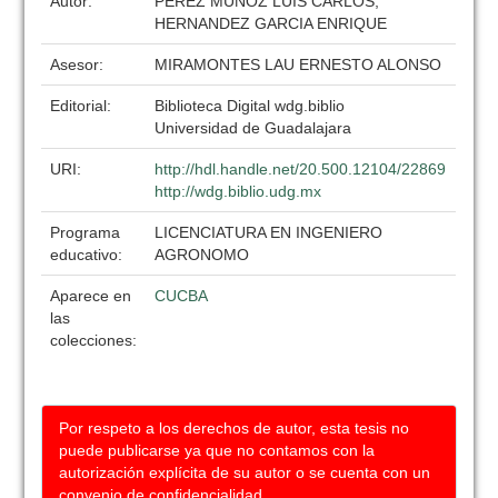
Autor:
PEREZ MUÑOZ LUIS CARLOS,
HERNANDEZ GARCIA ENRIQUE
Asesor:
MIRAMONTES LAU ERNESTO ALONSO
Editorial:
Biblioteca Digital wdg.biblio
Universidad de Guadalajara
URI:
http://hdl.handle.net/20.500.12104/22869
http://wdg.biblio.udg.mx
Programa
LICENCIATURA EN INGENIERO
educativo:
AGRONOMO
Aparece en
CUCBA
las
colecciones:
Por respeto a los derechos de autor, esta tesis no
puede publicarse ya que no contamos con la
autorización explícita de su autor o se cuenta con un
convenio de confidencialidad