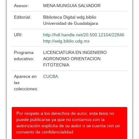
Asesor:
MENA MUNGUIA SALVADOR
Editorial:
Biblioteca Digital wdg.biblio
Universidad de Guadalajara
URI:
http://hdl.handle.net/20.500.12104/22846
http://wdg.biblio.udg.mx
Programa
LICENCIATURA EN INGENIERO
educativo:
AGRONOMO ORIENTACION
FITOTECNIA
Aparece en
CUCBA
las
colecciones:
Por respeto a los derechos de autor, esta tesis no
puede publicarse ya que no contamos con la
autorización explícita de su autor o se cuenta con un
convenio de confidencialidad