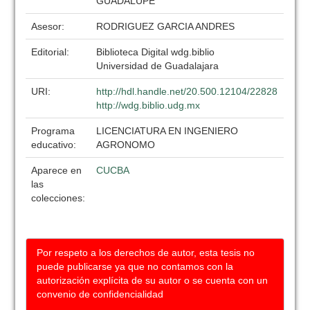
GUADALUPE
Asesor:
RODRIGUEZ GARCIA ANDRES
Editorial:
Biblioteca Digital wdg.biblio
Universidad de Guadalajara
URI:
http://hdl.handle.net/20.500.12104/22828
http://wdg.biblio.udg.mx
Programa
LICENCIATURA EN INGENIERO
educativo:
AGRONOMO
Aparece en
CUCBA
las
colecciones:
Por respeto a los derechos de autor, esta tesis no
puede publicarse ya que no contamos con la
autorización explícita de su autor o se cuenta con un
convenio de confidencialidad