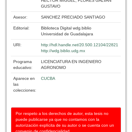
HECTOR MIGUEL, FLORES GALVAN
GUSTAVO
Asesor:
SANCHEZ PRECIADO SANTIAGO
Editorial:
Biblioteca Digital wdg.biblio
Universidad de Guadalajara
URI:
http://hdl.handle.net/20.500.12104/22821
http://wdg.biblio.udg.mx
Programa
LICENCIATURA EN INGENIERO
educativo:
AGRONOMO
Aparece en
CUCBA
las
colecciones:
Por respeto a los derechos de autor, esta tesis no
puede publicarse ya que no contamos con la
autorización explícita de su autor o se cuenta con un
convenio de confidencialidad