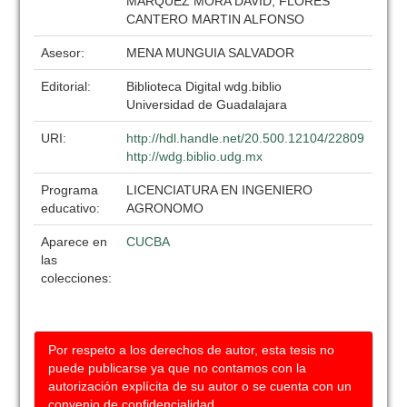
MARQUEZ MORA DAVID, FLORES
CANTERO MARTIN ALFONSO
Asesor:
MENA MUNGUIA SALVADOR
Editorial:
Biblioteca Digital wdg.biblio
Universidad de Guadalajara
URI:
http://hdl.handle.net/20.500.12104/22809
http://wdg.biblio.udg.mx
Programa
LICENCIATURA EN INGENIERO
educativo:
AGRONOMO
Aparece en
CUCBA
las
colecciones:
Por respeto a los derechos de autor, esta tesis no
puede publicarse ya que no contamos con la
autorización explícita de su autor o se cuenta con un
convenio de confidencialidad