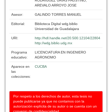
RODRIGUEZ URIAS FAUSTINO,
AREVALO ARROYO JOSE
Asesor:
GALINDO TORRES MANUEL
Editorial:
Biblioteca Digital wdg.biblio
Universidad de Guadalajara
URI:
http://hdl.handle.net/20.500.12104/22804
http://wdg.biblio.udg.mx
Programa
LICENCIATURA EN INGENIERO
educativo:
AGRONOMO
Aparece en
CUCBA
las
colecciones:
Por respeto a los derechos de autor, esta tesis no
puede publicarse ya que no contamos con la
autorización explícita de su autor o se cuenta con un
convenio de confidencialidad