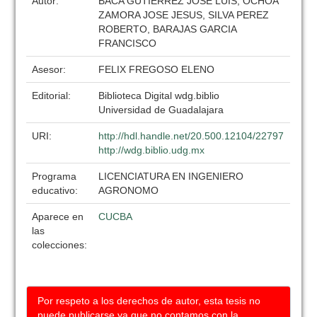
Autor:
BACA GUTIERREZ JOSE LUIS, OCHOA
ZAMORA JOSE JESUS, SILVA PEREZ
ROBERTO, BARAJAS GARCIA
FRANCISCO
Asesor:
FELIX FREGOSO ELENO
Editorial:
Biblioteca Digital wdg.biblio
Universidad de Guadalajara
URI:
http://hdl.handle.net/20.500.12104/22797
http://wdg.biblio.udg.mx
Programa
LICENCIATURA EN INGENIERO
educativo:
AGRONOMO
Aparece en
CUCBA
las
colecciones:
Por respeto a los derechos de autor, esta tesis no
puede publicarse ya que no contamos con la