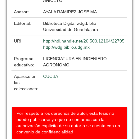
ANICETO
Asesor:
AYALA RAMIREZ JOSE MA.
Editorial:
Biblioteca Digital wdg.biblio
Universidad de Guadalajara
URI:
http://hdl.handle.net/20.500.12104/22795
http://wdg.biblio.udg.mx
Programa
LICENCIATURA EN INGENIERO
educativo:
AGRONOMO
Aparece en
CUCBA
las
colecciones:
Por respeto a los derechos de autor, esta tesis no
puede publicarse ya que no contamos con la
autorización explícita de su autor o se cuenta con un
convenio de confidencialidad