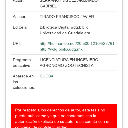
Autor:
SERRANO IÑIGUEZ ARMANDO
GABRIEL
Asesor:
TIRADO FRANCISCO JAVIER
Editorial:
Biblioteca Digital wdg.biblio
Universidad de Guadalajara
URI:
http://hdl.handle.net/20.500.12104/22761
http://wdg.biblio.udg.mx
Programa
LICENCIATURA EN INGENIERO
educativo:
AGRONOMO ZOOTECNISTA
Aparece en
CUCBA
las
colecciones:
Por respeto a los derechos de autor, esta tesis no
puede publicarse ya que no contamos con la
autorización explícita de su autor o se cuenta con un
convenio de confidencialidad