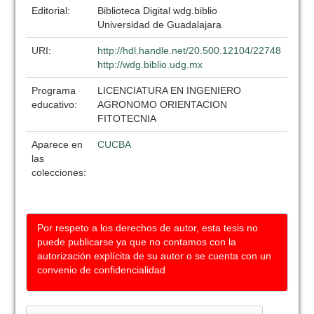
Editorial:
Biblioteca Digital wdg.biblio
Universidad de Guadalajara
URI:
http://hdl.handle.net/20.500.12104/22748
http://wdg.biblio.udg.mx
Programa
LICENCIATURA EN INGENIERO
educativo:
AGRONOMO ORIENTACION
FITOTECNIA
Aparece en
CUCBA
las
colecciones:
Por respeto a los derechos de autor, esta tesis no
puede publicarse ya que no contamos con la
autorización explícita de su autor o se cuenta con un
convenio de confidencialidad