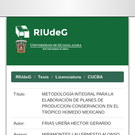
Skip
navigation
RIUdeG
Tesis
Licenciatura
CUCBA
Título:
METODOLOGÍA INTEGRAL PARA LA
ELABORACIÓN DE PLANES DE
PRODUCCION-CONSERVACION EN EL
TRÓPICO HÚMEDO MEXICANO
Autor:
FRIAS UREÑA HECTOR GERARDO
Asesor:
MIRAMONTES LAU ERNESTO ALONSO