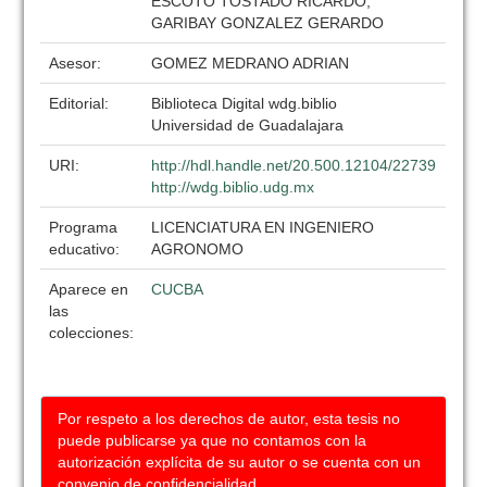
ESCOTO TOSTADO RICARDO,
GARIBAY GONZALEZ GERARDO
Asesor:
GOMEZ MEDRANO ADRIAN
Editorial:
Biblioteca Digital wdg.biblio
Universidad de Guadalajara
URI:
http://hdl.handle.net/20.500.12104/22739
http://wdg.biblio.udg.mx
Programa
LICENCIATURA EN INGENIERO
educativo:
AGRONOMO
Aparece en
CUCBA
las
colecciones:
Por respeto a los derechos de autor, esta tesis no
puede publicarse ya que no contamos con la
autorización explícita de su autor o se cuenta con un
convenio de confidencialidad