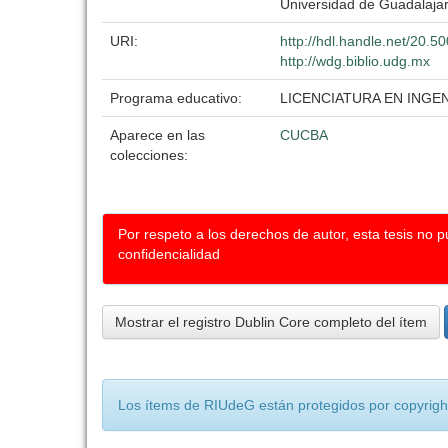
Universidad de Guadalaja
URI:
http://hdl.handle.net/20.
http://wdg.biblio.udg.mx
Programa educativo:
LICENCIATURA EN ING
Aparece en las
CUCBA
colecciones:
Por respeto a los derechos de autor, esta tesis no 
confidencialidad
Mostrar el registro Dublin Core completo del ítem
Los ítems de RIUdeG están protegidos por copyright