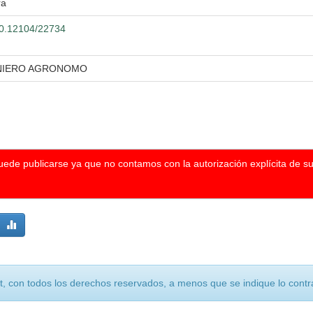
ra
500.12104/22734
ENIERO AGRONOMO
puede publicarse ya que no contamos con la autorización explícita de s
, con todos los derechos reservados, a menos que se indique lo contra