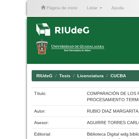
Página de inicio
Listar
Ayuda
Skip
navigation
RIUdeG
Tesis
Licenciatura
CUCBA
Título:
COMPARACIÓN DE LOS P
PROCESAMIENTO TERM
Autor:
RUBIO DIAZ MARGARITA
Asesor:
AGUIRRE TORRES CAR
Editorial:
Biblioteca Digital wdg.bibli