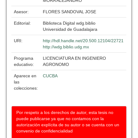
MORA ALEJANDRO
Asesor:
FLORES SANDOVAL JOSE
Editorial:
Biblioteca Digital wdg.biblio
Universidad de Guadalajara
URI:
http://hdl.handle.net/20.500.12104/22721
http://wdg.biblio.udg.mx
Programa
LICENCIATURA EN INGENIERO
educativo:
AGRONOMO
Aparece en
CUCBA
las
colecciones:
Por respeto a los derechos de autor, esta tesis no
puede publicarse ya que no contamos con la
autorización explícita de su autor o se cuenta con un
convenio de confidencialidad