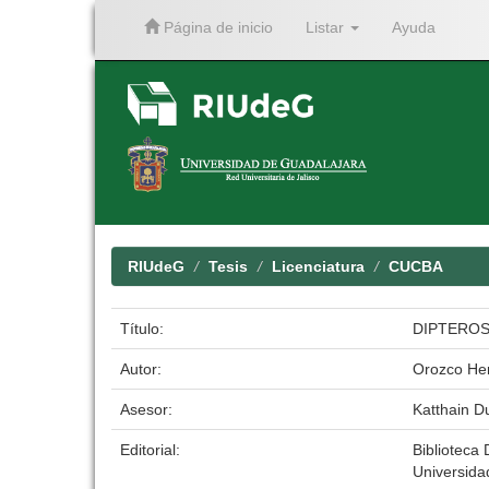
Página de inicio
Listar
Ayuda
Skip
navigation
RIUdeG
Tesis
Licenciatura
CUCBA
Título:
DIPTEROS
Autor:
Orozco He
Asesor:
Katthain D
Editorial:
Biblioteca 
Universida