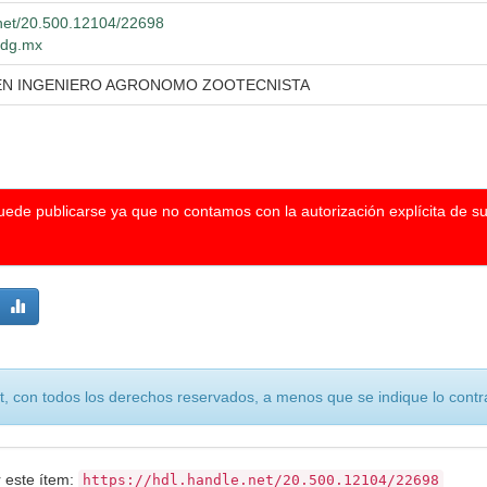
e.net/20.500.12104/22698
.udg.mx
 EN INGENIERO AGRONOMO ZOOTECNISTA
puede publicarse ya que no contamos con la autorización explícita de s
, con todos los derechos reservados, a menos que se indique lo contra
r este ítem:
https://hdl.handle.net/20.500.12104/22698