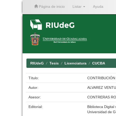
Página de inicio
Listar
Ayuda
Skip
navigation
RIUdeG
Tesis
Licenciatura
CUCBA
Título:
CONTRIBUCIÓN 
Autor:
ALVAREZ VENT
Asesor:
CONTRERAS RO
Editorial:
Biblioteca Digital
Universidad de G