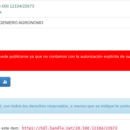
/20.500.12104/22673
x
INGENIERO AGRONOMO
puede publicarse ya que no contamos con la autorización explícita de s
, con todos los derechos reservados, a menos que se indique lo contra
r este ítem:
https://hdl.handle.net/20.500.12104/22673