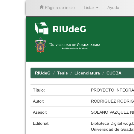
Página de inicio
Listar
Ayuda
Skip
navigation
RIUdeG
Tesis
Licenciatura
CUCBA
Título:
PROYECTO INTEGRA
Autor:
RODRIGUEZ RODRIG
Asesor:
SOLANO VAZQUEZ N
Editorial:
Biblioteca Digital wdg.b
Universidad de Guadal