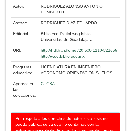
Autor:
RODRIGUEZ ALONSO ANTONIO
HUMBERTO
Asesor:
RODRIGUEZ DIAZ EDUARDO
Editorial:
Biblioteca Digital wdg.biblio
Universidad de Guadalajara
URI:
http://hdl.handle.net/20.500.12104/22665
http://wdg.biblio.udg.mx
Programa
LICENCIATURA EN INGENIERO
educativo:
AGRONOMO ORIENTACION SUELOS
Aparece en
CUCBA
las
colecciones:
Por respeto a los derechos de autor, esta tesis no
puede publicarse ya que no contamos con la
autorización explícita de su autor o se cuenta con un