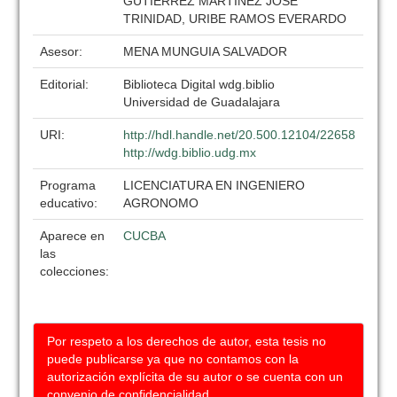
GUTIERREZ MARTINEZ JOSE
TRINIDAD, URIBE RAMOS EVERARDO
Asesor:
MENA MUNGUIA SALVADOR
Editorial:
Biblioteca Digital wdg.biblio
Universidad de Guadalajara
URI:
http://hdl.handle.net/20.500.12104/22658
http://wdg.biblio.udg.mx
Programa
LICENCIATURA EN INGENIERO
educativo:
AGRONOMO
Aparece en
CUCBA
las
colecciones:
Por respeto a los derechos de autor, esta tesis no
puede publicarse ya que no contamos con la
autorización explícita de su autor o se cuenta con un
convenio de confidencialidad