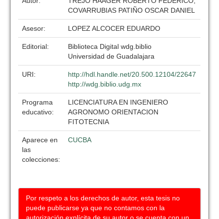
Autor:
TREJO HAAGER ROBERTO FEDERICO,
COVARRUBIAS PATIÑO OSCAR DANIEL
Asesor:
LOPEZ ALCOCER EDUARDO
Editorial:
Biblioteca Digital wdg.biblio
Universidad de Guadalajara
URI:
http://hdl.handle.net/20.500.12104/22647
http://wdg.biblio.udg.mx
Programa
LICENCIATURA EN INGENIERO
educativo:
AGRONOMO ORIENTACION
FITOTECNIA
Aparece en
CUCBA
las
colecciones:
Por respeto a los derechos de autor, esta tesis no
puede publicarse ya que no contamos con la
autorización explícita de su autor o se cuenta con un