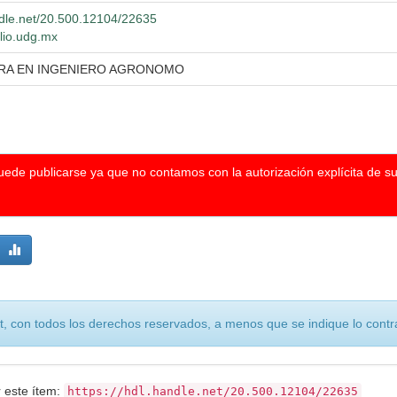
andle.net/20.500.12104/22635
blio.udg.mx
URA EN INGENIERO AGRONOMO
puede publicarse ya que no contamos con la autorización explícita de s
, con todos los derechos reservados, a menos que se indique lo contra
r este ítem:
https://hdl.handle.net/20.500.12104/22635