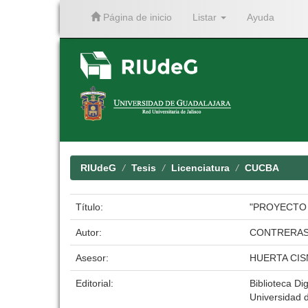
Página de inicio
Listar
Ayuda
Skip
navigation
RIUdeG
Tesis
Licenciatura
CUCBA
Título:
"PROYECTO 
Autor:
CONTRERAS
Asesor:
HUERTA CIS
Editorial:
Biblioteca Dig
Universidad 