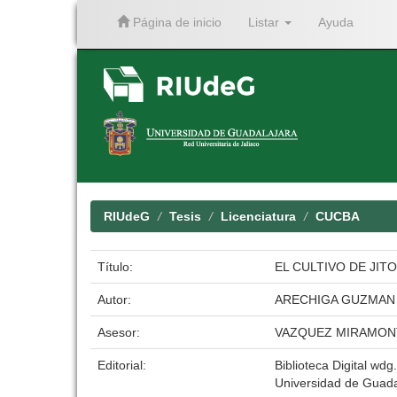
Página de inicio
Listar
Ayuda
Skip
navigation
RIUdeG
Tesis
Licenciatura
CUCBA
Título:
EL CULTIVO DE JITO
Autor:
ARECHIGA GUZMAN 
Asesor:
VAZQUEZ MIRAMON
Editorial:
Biblioteca Digital wdg.
Universidad de Guada