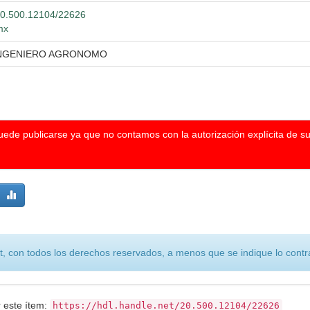
/20.500.12104/22626
mx
INGENIERO AGRONOMO
puede publicarse ya que no contamos con la autorización explícita de s
, con todos los derechos reservados, a menos que se indique lo contra
r este ítem:
https://hdl.handle.net/20.500.12104/22626