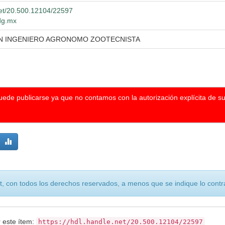
.net/20.500.12104/22597
udg.mx
EN INGENIERO AGRONOMO ZOOTECNISTA
puede publicarse ya que no contamos con la autorización explícita de s
, con todos los derechos reservados, a menos que se indique lo contra
r este ítem:
https://hdl.handle.net/20.500.12104/22597