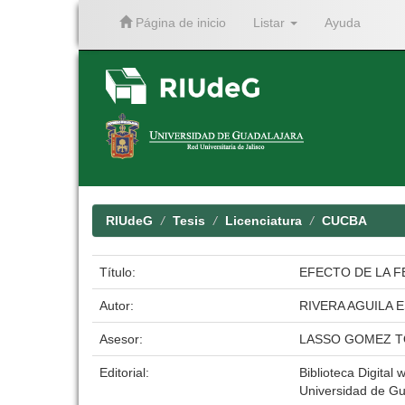
Página de inicio
Listar
Ayuda
Skip
navigation
RIUdeG
Tesis
Licenciatura
CUCBA
Título:
EFECTO DE LA F
Autor:
RIVERA AGUILA 
Asesor:
LASSO GOMEZ 
Editorial:
Biblioteca Digital 
Universidad de Gu