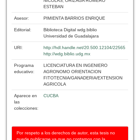
NICOLAS, ORIZAGA ROMERO
ESTEBAN
Asesor:
PIMIENTA BARRIOS ENRIQUE
Editorial:
Biblioteca Digital wdg.biblio
Universidad de Guadalajara
URI:
http://hdl.handle.net/20.500.12104/22565
http://wdg.biblio.udg.mx
Programa
LICENCIATURA EN INGENIERO
educativo:
AGRONOMO ORIENTACION
FITOTECNIA/GANADERIA/EXTENSION
AGRICOLA
Aparece en
CUCBA
las
colecciones:
Por respeto a los derechos de autor, esta tesis no
puede publicarse ya que no contamos con la