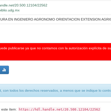
.handle.net/20.500.12104/22562
biblio.udg.mx
TURA EN INGENIERO AGRONOMO ORIENTACION EXTENSION AGRI
puede publicarse ya que no contamos con la autorización explícita de s
, con todos los derechos reservados, a menos que se indique lo contra
r este ítem:
https://hdl.handle.net/20.500.12104/22562