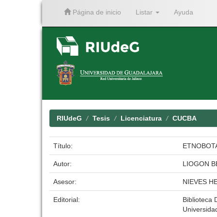
Página de inicio
Listar
Ayuda
Skip
navigation
RIUdeG
Tesis
Licenciatura
CUCBA
Título:
ETNOBOTAN
Autor:
LIOGON B
Asesor:
NIEVES H
Editorial:
Biblioteca D
Universida