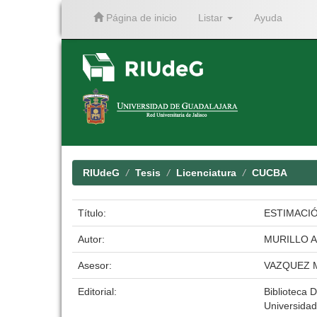
Página de inicio
Listar
Ayuda
Skip
navigation
RIUdeG
Tesis
Licenciatura
CUCBA
Título:
ESTIMACIÓ
Autor:
MURILLO 
Asesor:
VAZQUEZ 
Editorial:
Biblioteca D
Universidad