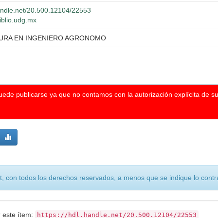
handle.net/20.500.12104/22553
iblio.udg.mx
TURA EN INGENIERO AGRONOMO
puede publicarse ya que no contamos con la autorización explícita de s
, con todos los derechos reservados, a menos que se indique lo contra
r este ítem:
https://hdl.handle.net/20.500.12104/22553